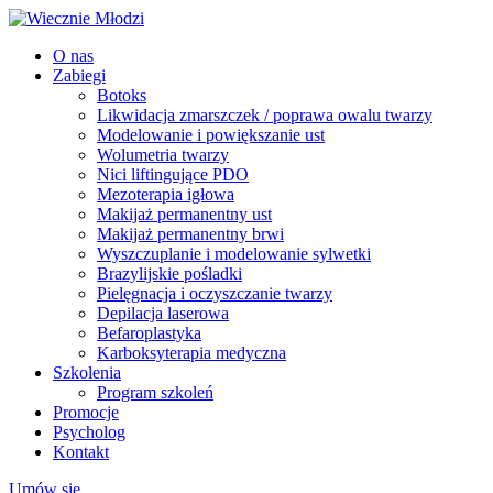
O nas
Zabiegi
Botoks
Likwidacja zmarszczek / poprawa owalu twarzy
Modelowanie i powiększanie ust
Wolumetria twarzy
Nici liftingujące PDO
Mezoterapia igłowa
Makijaż permanentny ust
Makijaż permanentny brwi
Wyszczuplanie i modelowanie sylwetki
Brazylijskie pośladki
Pielęgnacja i oczyszczanie twarzy
Depilacja laserowa
Befaroplastyka
Karboksyterapia medyczna
Szkolenia
Program szkoleń
Promocje
Psycholog
Kontakt
Umów się